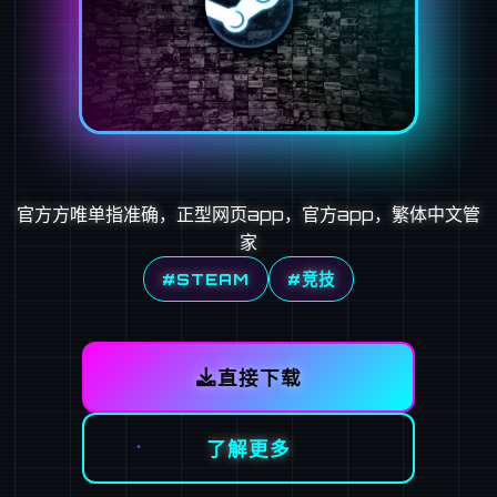
官方方唯单指准确，正型网页app，官方app，繁体中文管
家
#STEAM
#竞技
直接下载
了解更多