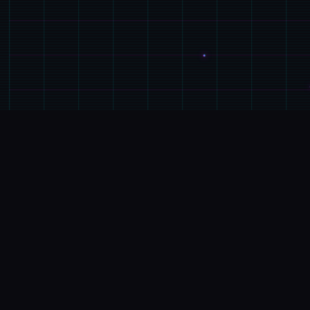
🎸
产品详情
游戏特色
steamer国语管家指清楚设置平台乃畅玩执行品、
讨论游戏、立造游戏所快乐所处于。 在线
25,745,866 正在游戏 6,491,051 安装steamer