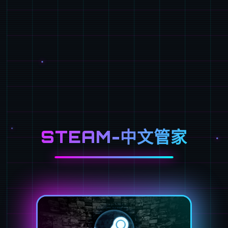
STEAM-中文管家