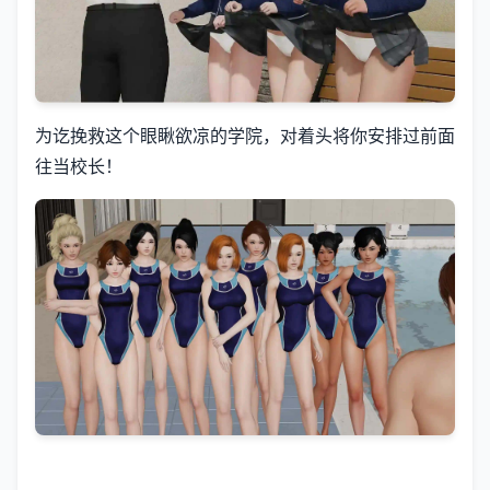
为讫挽救这个眼瞅欲凉的学院，对着头将你安排过前面
往当校长！