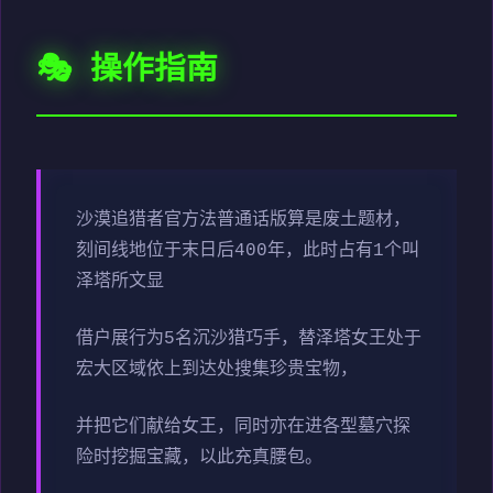
🎭 操作指南
沙漠追猎者官方法普通话版算是
废土题材，
刻间线地位于末日后400年，此时占有1个叫
泽塔所文显
借户展行为5名沉沙猎巧手，替泽塔女王处于
宏大区域依上到达处搜集珍贵宝物，
并把它们献给女王，同时亦在进各型墓穴探
险时挖掘宝藏，以此充真腰包。