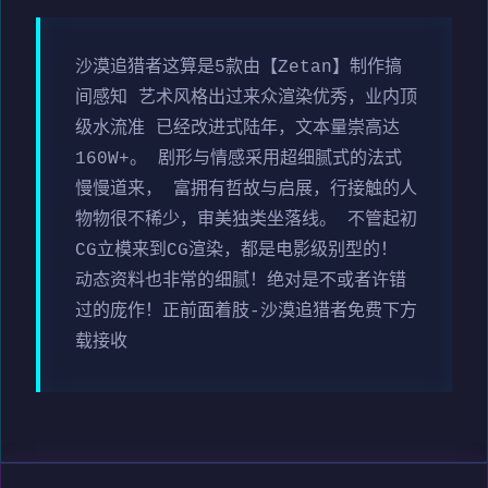
沙漠追猎者这算是5款由【Zetan】制作搞
间感知 艺术风格出过来众渲染优秀，业内顶
级水流准 已经改进式陆年，文本量崇高达
160W+。 剧形与情感采用超细腻式的法式
慢慢道来， 富拥有哲故与启展，行接触的人
物物很不稀少，审美独类坐落线。 不管起初
CG立模来到CG渲染，都是电影级别型的！
动态资料也非常的细腻！绝对是不或者许错
过的庞作！正前面着肢-沙漠追猎者免费下方
载接收